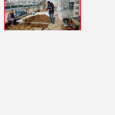
10. Kalıcı ve Garantili ÇözümlerTemel su problemleri
geçici değil, kalıcı çözümler gerektirir. Doğru ekipman,
uzman kadro ve profesyonel uygulamalar sayesinde:
Su problemleri tamamen ortadan kaldırılır
Yapı ömrü uzatılır
Tekrar eden arızalar önlenir
Bu nedenle drenaj ve su yalıtımı işlemleri mutlaka uzman
ekipler tarafınd
ÖNCEKI KONU
SONRAKI KONU