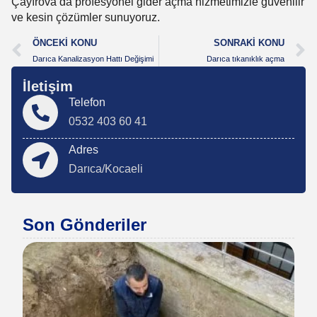
Çayırova’da profesyonel gider açma hizmetimizle güvenilir
ve kesin çözümler sunuyoruz.
ÖNCEKI KONU
SONRAKI KONU
Darıca Kanalizasyon Hattı Değişimi
Darıca tıkanıklık açma
İletişim
Telefon
0532 403 60 41
Adres
Darıca/Kocaeli
Son Gönderiler