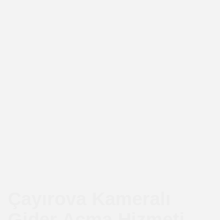
Çayırova Kameralı
Gider Açma Hizmeti