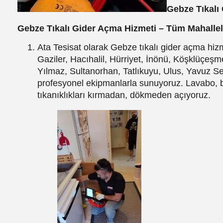
Gebze Tıkalı
Gebze Tıkalı Gider Açma Hizmeti – Tüm Mahallel
Ata Tesisat olarak Gebze tıkalı gider açma hiz
Gaziler, Hacıhalil, Hürriyet, İnönü, Köşklüç
Yılmaz, Sultanorhan, Tatlıkuyu, Ulus, Yavuz S
profesyonel ekipmanlarla sunuyoruz. Lavabo, b
tıkanıklıkları kırmadan, dökmeden açıyoruz.­