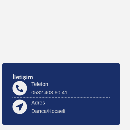
İletişim
Telefon
0532 403 60 41
Adres
Darıca/Kocaeli